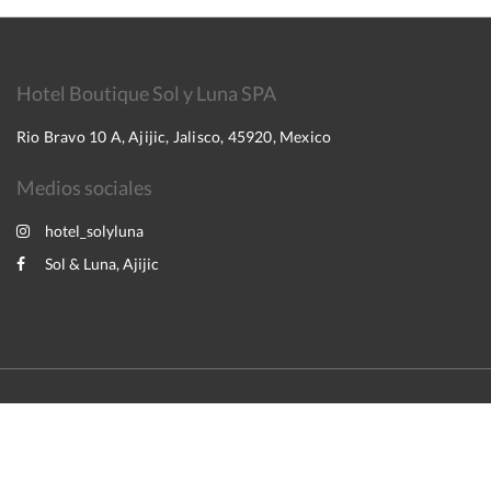
Hotel Boutique Sol y Luna SPA
Rio Bravo 10 A, Ajijic, Jalisco, 45920, Mexico
Medios sociales
hotel_solyluna
Sol & Luna, Ajijic
2026
All rights reserved
English
Español
Powered by
Canvas